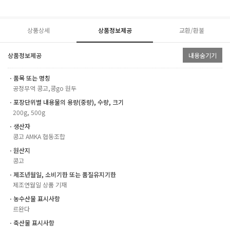
상품상세
상품정보제공
교환/환불
상품정보제공
내용숨기기
ㆍ품목 또는 명칭
공정무역 콩고,콩go 원두
ㆍ포장단위별 내용물의 용량(중량), 수량, 크기
200g, 500g
ㆍ생산자
콩고 AMKA 협동조합
ㆍ원산지
콩고
ㆍ제조년월일, 소비기한 또는 품질유지기한
제조연월일 상품 기재
ㆍ농수산물 표시사항
르완다
ㆍ축산물 표시사항