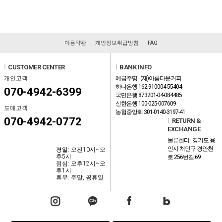
이용약관
개인정보취급방침
FAQ
l
CUSTOMER CENTER
l
BANK INFO
개인고객
예금주명 : (재)아름다운커피
하나은행 162-910004-55404
070-4942-6399
국민은행 873201-04-084485
신한은행 100-025-007609
도매고객
농협중앙회 301-0140-3197-41
070-4942-0772
l
RETURN &
EXCHANGE
물류센터 : 경기도 용
인시 처인구 경안천
평일: 오전10시~오
후5시
로 256번길 69
점심: 오후12시~오
후1시
휴무: 주말, 공휴일