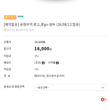
[예약발송] 공정무역 콩고,콩go 원두 (26/08/12 발송)
태양의 땅, 콩고에서 온 커피
상품가
16,500원
16,000
할인가
원
적립금
1%
배송비
(조건)
지역별
적립금
1%
정 보
태양의 땅, 콩고에서 온 커피
분쇄도 및 용량선택
0
원