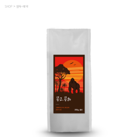
SHOP
원두-예약