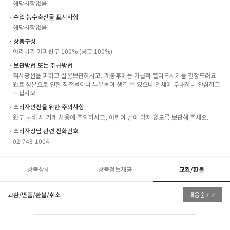
해당사항없음
ㆍ수입 농수축산물 표시사항
해당사항없음
ㆍ상품구성
아라비카 커피원두 100% (콩고 100%)
ㆍ보관방법 또는 취급방법
직사광선을 피하고 실온보관하시고, 개봉후에는 가급적 빨리드시기를 권장드려요.
원료 성분으로 인한 침전물이나 부유물이 생길 수 있으나 인체에 무해하니 안심하고
드십시오.
ㆍ소비자안전을 위한 주의사항
원두 분쇄 시 기계 사용에 주의하시고, 어린이 손에 닿지 않도록 보관해 주세요.
ㆍ소비자상담 관련 전화번호
02-743-1004
상품상세
상품정보제공
교환/환불
교환/반품/환불/취소
내용숨기기