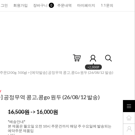
로그인
회원가입
장바구니
0
주문내역
마이페이지
1:1문의
+2,000P
문(200g. 500g)
> [예약발송] 공정무역 콩고,콩go 원두 (26/08/12 발송)
 공정무역 콩고,콩go 원두 (26/08/12 발송)
16,500원
-> 16,000원
*배송안내*
본 제품은 월요일 오전 10시 주문건까지 해당 주 수요일에 발송되는
예약주문 제품입