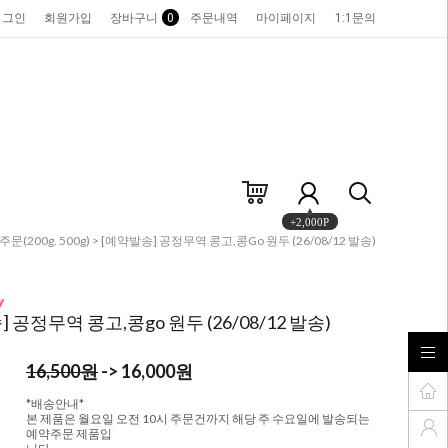
로그인
회원가입
장바구니
0
주문내역
마이페이지
1:1문의
+2,000P
문(200g. 500g)
> [예약발송] 공정무역 콩고,콩go 원두 (26/08/12 발송)
 공정무역 콩고,콩go 원두 (26/08/12 발송)
16,500원
-> 16,000원
*배송안내*
본 제품은 월요일 오전 10시 주문건까지 해당 주 수요일에 발송되는
예약주문 제품입