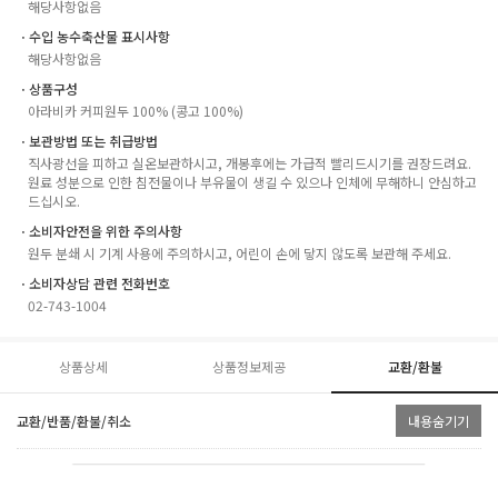
해당사항없음
ㆍ수입 농수축산물 표시사항
해당사항없음
ㆍ상품구성
아라비카 커피원두 100% (콩고 100%)
ㆍ보관방법 또는 취급방법
직사광선을 피하고 실온보관하시고, 개봉후에는 가급적 빨리드시기를 권장드려요.
원료 성분으로 인한 침전물이나 부유물이 생길 수 있으나 인체에 무해하니 안심하고
드십시오.
ㆍ소비자안전을 위한 주의사항
원두 분쇄 시 기계 사용에 주의하시고, 어린이 손에 닿지 않도록 보관해 주세요.
ㆍ소비자상담 관련 전화번호
02-743-1004
상품상세
상품정보제공
교환/환불
교환/반품/환불/취소
내용숨기기