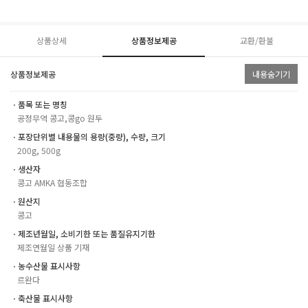
상품상세
상품정보제공
교환/환불
상품정보제공
내용숨기기
ㆍ품목 또는 명칭
공정무역 콩고,콩go 원두
ㆍ포장단위별 내용물의 용량(중량), 수량, 크기
200g, 500g
ㆍ생산자
콩고 AMKA 협동조합
ㆍ원산지
콩고
ㆍ제조년월일, 소비기한 또는 품질유지기한
제조연월일 상품 기재
ㆍ농수산물 표시사항
르완다
ㆍ축산물 표시사항