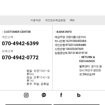
이용약관
개인정보취급방침
FAQ
l
CUSTOMER CENTER
l
BANK INFO
개인고객
예금주명 : (재)아름다운커피
하나은행 162-910004-55404
070-4942-6399
국민은행 873201-04-084485
신한은행 100-025-007609
도매고객
농협중앙회 301-0140-3197-41
070-4942-0772
l
RETURN &
EXCHANGE
물류센터 : 경기도 용
인시 처인구 경안천
평일: 오전10시~오
후5시
로 256번길 69
점심: 오후12시~오
후1시
휴무: 주말, 공휴일