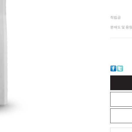
적립금
분쇄도 및 용