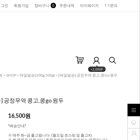
로그인
회원가입
장바구니
0
주문내역
마이페이지
1:1문의
+2,000P
E
>
SHOP
>
매일발송(200g,500g)
> [매일발송] 공정무역 콩고,콩go 원두
] 공정무역 콩고,콩go 원두
16,500원
*배송안내*
※ 매주 화~금 출고됩니다. (월요일 로스팅 및 출고X)
※ 본 제품은 오전 10시 주문건까지 당일 발송되는 제품입니다.