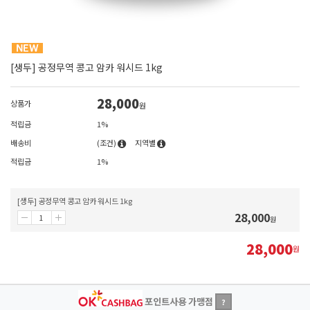
[생두] 공정무역 콩고 암카 워시드 1kg
28,000
상품가
원
적립금
1%
배송비
(조건)
지역별
적립금
1%
[생두] 공정무역 콩고 암카 워시드 1kg
28,000
원
28,000
원
포인트사용 가맹점
?