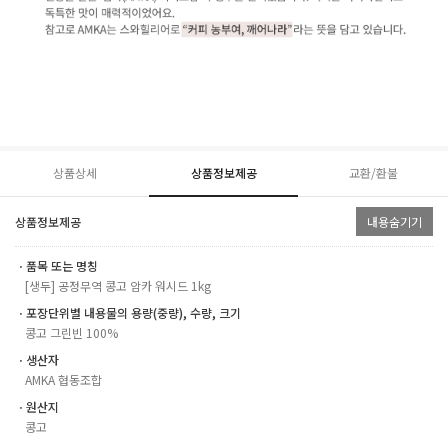
상품상세
상품정보제공
교환/환불
상품정보제공
내용숨기기
ㆍ품목 또는 명칭
[생두] 공정무역 콩고 암카 워시드 1kg
ㆍ포장단위별 내용물의 용량(중량), 수량, 크기
콩고 그린빈 100%
ㆍ생산자
AMKA 협동조합
ㆍ원산지
콩고