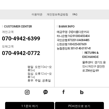
이용약관
개인정보취급방침
FAQ
l
CUSTOMER CENTER
l
BANK INFO
개인고객
예금주명 : (재)아름다운커피
하나은행 162-910004-55404
070-4942-6399
국민은행 873201-04-084485
신한은행 100-025-007609
도매고객
농협중앙회 301-0140-3197-41
070-4942-0772
l
RETURN &
EXCHANGE
물류센터 : 경기도 용
인시 처인구 경안천
평일: 오전10시~오
후5시
로 256번길 69
점심: 오후12시~오
후1시
휴무: 주말, 공휴일
1:1문의 하기
PC버전으로 보기