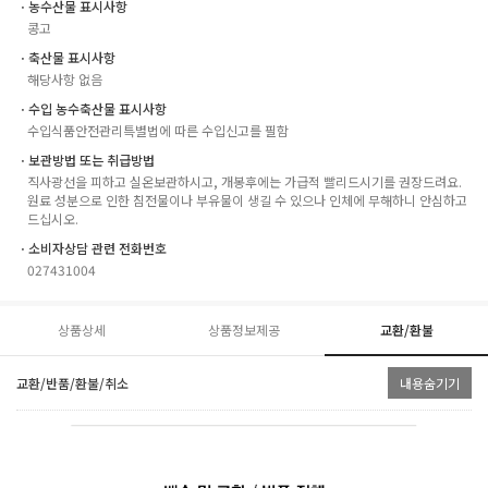
ㆍ농수산물 표시사항
콩고
ㆍ축산물 표시사항
해당사항 없음
ㆍ수입 농수축산물 표시사항
수입식품안전관리특별법에 따른 수입신고를 필함
ㆍ보관방법 또는 취급방법
직사광선을 피하고 실온보관하시고, 개봉후에는 가급적 빨리드시기를 권장드려요.
원료 성분으로 인한 침전물이나 부유물이 생길 수 있으나 인체에 무해하니 안심하고
드십시오.
ㆍ소비자상담 관련 전화번호
027431004
상품상세
상품정보제공
교환/환불
교환/반품/환불/취소
내용숨기기