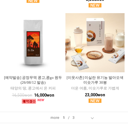
[예약발송] 공정무역 콩고,콩go 원두
[이웃사촌] 미실란 유기농 발아오색
(26/08/12 발송)
미숫가루 30봉
태양의 땅, 콩고에서 온 커피
더운 여름, 미숫가루로 가볍게
23,000won
16,500won
16,000won
more
1
/
3