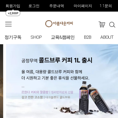
회원가입
로그인
주문내역
마이페이지
1:1문의
+2,000P
정기구독
SHOP
교육&캠페인
B2B
ABOUT