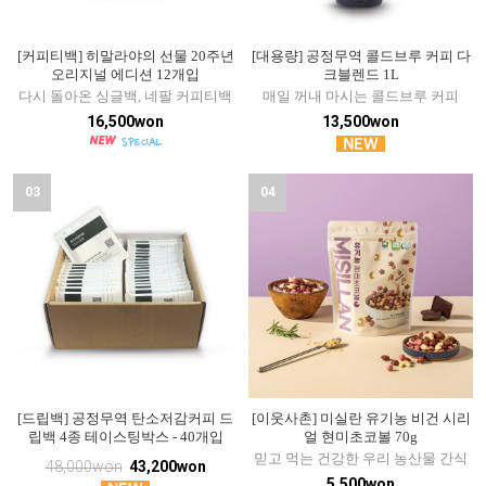
[커피티백] 히말라야의 선물 20주년
[대용량] 공정무역 콜드브루 커피 다
오리지널 에디션 12개입
크블렌드 1L
다시 돌아온 싱글백, 네팔 커피티백
매일 꺼내 마시는 콜드브루 커피
16,500won
13,500won
03
04
[드립백] 공정무역 탄소저감커피 드
[이웃사촌] 미실란 유기농 비건 시리
립백 4종 테이스팅박스 - 40개입
얼 현미초코볼 70g
믿고 먹는 건강한 우리 농산물 간식
48,000won
43,200won
5,500won