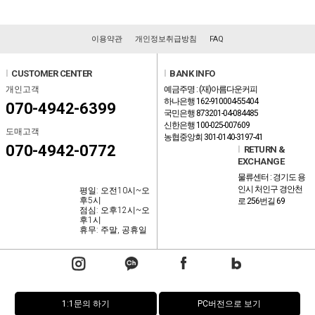
이용약관
개인정보취급방침
FAQ
l
CUSTOMER CENTER
l
BANK INFO
개인고객
예금주명 : (재)아름다운커피
하나은행 162-910004-55404
070-4942-6399
국민은행 873201-04-084485
신한은행 100-025-007609
도매고객
농협중앙회 301-0140-3197-41
070-4942-0772
l
RETURN &
EXCHANGE
물류센터 : 경기도 용
인시 처인구 경안천
평일: 오전10시~오
후5시
로 256번길 69
점심: 오후12시~오
후1시
휴무: 주말, 공휴일
1:1문의 하기
PC버전으로 보기