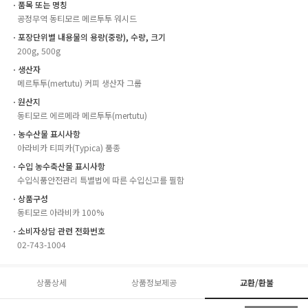
ㆍ품목 또는 명칭
공정무역 동티모르 메르투투 워시드
ㆍ포장단위별 내용물의 용량(중량), 수량, 크기
200g, 500g
ㆍ생산자
메르투투(mertutu) 커피 생산자 그룹
ㆍ원산지
동티모르 에르메라 메르투투(mertutu)
ㆍ농수산물 표시사항
아라비카 티피카(Typica) 품종
ㆍ수입 농수축산물 표시사항
수입식품안전관리 특별법에 따른 수입신고를 필함
ㆍ상품구성
동티모르 아라비카 100%
ㆍ소비자상담 관련 전화번호
02-743-1004
상품상세
상품정보제공
교환/환불