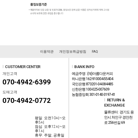
이용약관
개인정보취급방침
FAQ
l
CUSTOMER CENTER
l
BANK INFO
개인고객
예금주명 : (재)아름다운커피
하나은행 162-910004-55404
070-4942-6399
국민은행 873201-04-084485
신한은행 100-025-007609
도매고객
농협중앙회 301-0140-3197-41
070-4942-0772
l
RETURN &
EXCHANGE
물류센터 : 경기도 용
인시 처인구 경안천
평일: 오전10시~오
후5시
로 256번길 69
점심: 오후12시~오
후1시
휴무: 주말, 공휴일