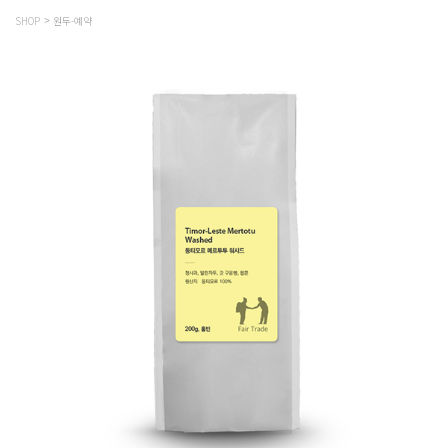
SHOP
원두-예약