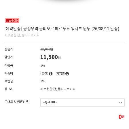
[예약발송] 공정무역 동티모르 메르투투 워시드 원두 (26/08/12 발송)
새로운 한 잔, 동티모르 커피
상품가
12,000원
11,500
할인가
원
적립금
1%
배송비
(조건)
지역별
적립금
1%
정 보
새로운 한 잔, 동티모르 커피
분쇄도 및 용량선택
0
원