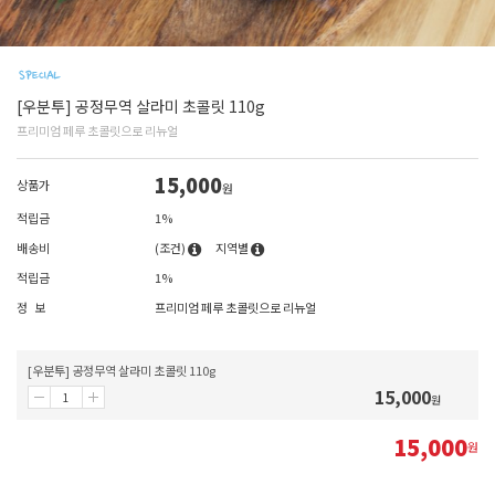
[우분투] 공정무역 살라미 초콜릿 110g
프리미엄 페루 초콜릿으로 리뉴얼
15,000
상품가
원
적립금
1%
배송비
(조건)
지역별
적립금
1%
정 보
프리미엄 페루 초콜릿으로 리뉴얼
[우분투] 공정무역 살라미 초콜릿 110g
15,000
원
15,000
원