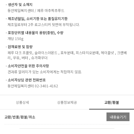
ㆍ생산자 및 소재지
동안제일복지센터 / 페루 마추픽추푸드
ㆍ제조년월일, 소비기한 또는 품질유지기한
제조일로부터 2주 로고스티커 뒷면에 부착됩니다.
ㆍ포장단위별 내용물의 용량(중량), 수량
개당 150g
ㆍ원재료명 및 함량
페루 다크 초콜릿, 슬라이스아몬드 , 호두분태, 피스타치오분태, 헤이즐넛 , 크랜베
리, 우유, 버터 , 슈가파우더
ㆍ소비자안전을 위한 주의사항
견과류 알러지가 있는 소비자에게는 적합하지 않음.
ㆍ소비자상담 관련 전화번호
동안제일복지센터 02-3401-4162
상품상세
상품정보제공
교환/환불
교환/반품/환불/취소
내용숨기기