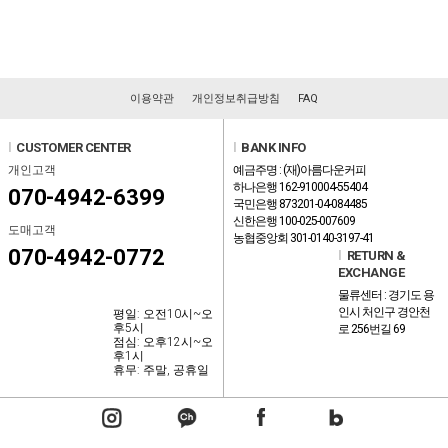
이용약관
개인정보취급방침
FAQ
l
CUSTOMER CENTER
l
BANK INFO
개인고객
예금주명 : (재)아름다운커피
하나은행 162-910004-55404
070-4942-6399
국민은행 873201-04-084485
신한은행 100-025-007609
도매고객
농협중앙회 301-0140-3197-41
070-4942-0772
l
RETURN &
EXCHANGE
물류센터 : 경기도 용
인시 처인구 경안천
평일: 오전10시~오
후5시
로 256번길 69
점심: 오후12시~오
후1시
휴무: 주말, 공휴일