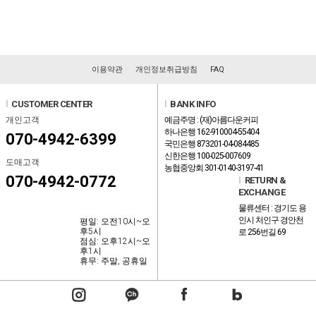
이용약관
개인정보취급방침
FAQ
l
CUSTOMER CENTER
l
BANK INFO
개인고객
예금주명 : (재)아름다운커피
하나은행 162-910004-55404
070-4942-6399
국민은행 873201-04-084485
신한은행 100-025-007609
도매고객
농협중앙회 301-0140-3197-41
070-4942-0772
l
RETURN &
EXCHANGE
물류센터 : 경기도 용
인시 처인구 경안천
평일: 오전10시~오
후5시
로 256번길 69
점심: 오후12시~오
후1시
휴무: 주말, 공휴일