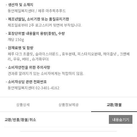
ㆍ생산자 및 소재지
동안제일복지센터 / 페루 마추픽추푸드
ㆍ제조년월일, 소비기한 또는 품질유지기한
제조일로부터 2주 로고스티커 뒷면에 부착됩니다.
ㆍ포장단위별 내용물의 용량(중량), 수량
개당 150g
ㆍ원재료명 및 함량
페루 다크 초콜릿, 슬라이스아몬드 , 호두분태, 피스타치오분태, 헤이즐넛 , 크랜베
리, 우유, 버터 , 슈가파우더
ㆍ소비자안전을 위한 주의사항
견과류 알러지가 있는 소비자에게는 적합하지 않음.
ㆍ소비자상담 관련 전화번호
동안제일복지센터 02-3401-4162
상품상세
상품정보제공
교환/환불
교환/반품/환불/취소
내용숨기기