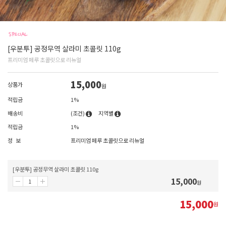
[우분투] 공정무역 살라미 초콜릿 110g
프리미엄 페루 초콜릿으로 리뉴얼
15,000
상품가
원
적립금
1%
배송비
(조건)
지역별
적립금
1%
정 보
프리미엄 페루 초콜릿으로 리뉴얼
[우분투] 공정무역 살라미 초콜릿 110g
15,000
원
15,000
원