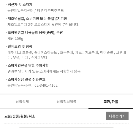
ㆍ생산자 및 소재지
동안제일복지센터 / 페루 마추픽추푸드
ㆍ제조년월일, 소비기한 또는 품질유지기한
제조일로부터 2주 로고스티커 뒷면에 부착됩니다.
ㆍ포장단위별 내용물의 용량(중량), 수량
개당 150g
ㆍ원재료명 및 함량
페루 다크 초콜릿, 슬라이스아몬드 , 호두분태, 피스타치오분태, 헤이즐넛 , 크랜베
리, 우유, 버터 , 슈가파우더
ㆍ소비자안전을 위한 주의사항
견과류 알러지가 있는 소비자에게는 적합하지 않음.
ㆍ소비자상담 관련 전화번호
동안제일복지센터 02-3401-4162
상품상세
상품정보제공
교환/환불
교환/반품/환불/취소
내용숨기기