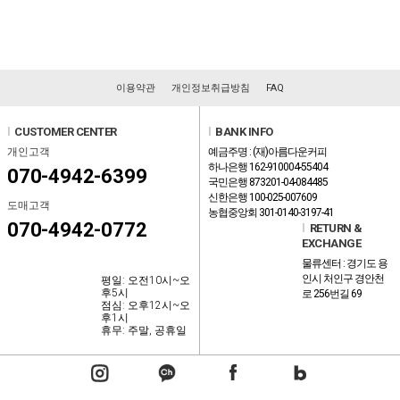
이용약관
개인정보취급방침
FAQ
l
CUSTOMER CENTER
l
BANK INFO
개인고객
예금주명 : (재)아름다운커피
하나은행 162-910004-55404
070-4942-6399
국민은행 873201-04-084485
신한은행 100-025-007609
도매고객
농협중앙회 301-0140-3197-41
070-4942-0772
l
RETURN &
EXCHANGE
물류센터 : 경기도 용
인시 처인구 경안천
평일: 오전10시~오
후5시
로 256번길 69
점심: 오후12시~오
후1시
휴무: 주말, 공휴일