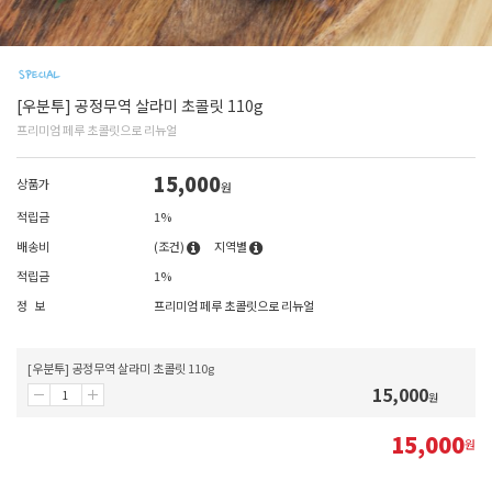
[우분투] 공정무역 살라미 초콜릿 110g
프리미엄 페루 초콜릿으로 리뉴얼
15,000
상품가
원
적립금
1%
배송비
(조건)
지역별
적립금
1%
정 보
프리미엄 페루 초콜릿으로 리뉴얼
[우분투] 공정무역 살라미 초콜릿 110g
15,000
원
15,000
원