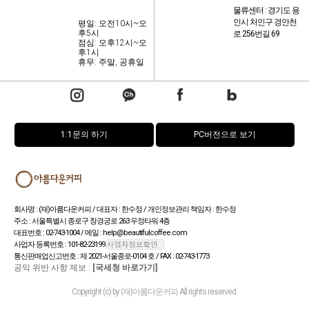
물류센터 : 경기도 용
인시 처인구 경안천
평일: 오전10시~오
후5시
로 256번길 69
점심: 오후12시~오
후1시
휴무: 주말, 공휴일
1:1문의 하기
PC버전으로 보기
회사명 : (재)아름다운커피 / 대표자 : 한수정 / 개인정보관리 책임자 : 한수정
주소 : 서울특별시 종로구 창경궁로 263 우정타워 4층
대표번호 : 02-743-1004 / 메일 : help@beautifulcoffee.com
사업자 등록번호 : 101-82-23199
통신판매업신고번호 : 제 2021-서울종로-0104 호 / FAX : 02-743-1773
공익 위반 사항 제보 :
[국세청 바로가기]
Copyright (c) by (재)아름다운커피 All rights reserved.