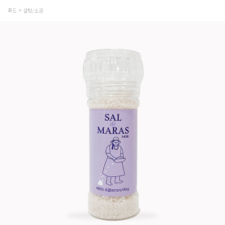
푸드
설탕/소금