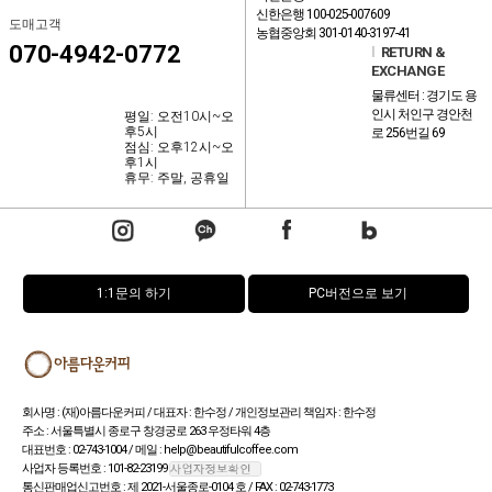
신한은행 100-025-007609
도매고객
농협중앙회 301-0140-3197-41
070-4942-0772
l
RETURN &
EXCHANGE
물류센터 : 경기도 용
인시 처인구 경안천
평일: 오전10시~오
후5시
로 256번길 69
점심: 오후12시~오
후1시
휴무: 주말, 공휴일
1:1문의 하기
PC버전으로 보기
회사명 : (재)아름다운커피 / 대표자 : 한수정 / 개인정보관리 책임자 : 한수정
주소 : 서울특별시 종로구 창경궁로 263 우정타워 4층
대표번호 : 02-743-1004 / 메일 : help@beautifulcoffee.com
사업자 등록번호 : 101-82-23199
통신판매업신고번호 : 제 2021-서울종로-0104 호 / FAX : 02-743-1773