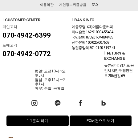
이용약관
개인정보취급방침
FAQ
l
CUSTOMER CENTER
l
BANK INFO
개인고객
예금주명 : (재)아름다운커피
하나은행 162-910004-55404
070-4942-6399
국민은행 873201-04-084485
신한은행 100-025-007609
도매고객
농협중앙회 301-0140-3197-41
070-4942-0772
l
RETURN &
EXCHANGE
물류센터 : 경기도 용
인시 처인구 경안천
평일: 오전10시~오
후5시
로 256번길 69
점심: 오후12시~오
후1시
휴무: 주말, 공휴일
1:1문의 하기
PC버전으로 보기