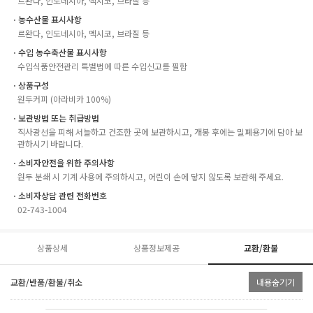
르완다, 인도네시아, 멕시코, 브라질 등
ㆍ농수산물 표시사항
르완다, 인도네시아, 멕시코, 브라질 등
ㆍ수입 농수축산물 표시사항
수입식품안전관리 특별법에 따른 수입신고를 필함
ㆍ상품구성
원두커피 (아라비카 100%)
ㆍ보관방법 또는 취급방법
직사광선을 피해 서늘하고 건조한 곳에 보관하시고, 개봉 후에는 밀폐용기에 담아 보
관하시기 바랍니다.
ㆍ소비자안전을 위한 주의사항
원두 분쇄 시 기계 사용에 주의하시고, 어린이 손에 닿지 않도록 보관해 주세요.
ㆍ소비자상담 관련 전화번호
02-743-1004
상품상세
상품정보제공
교환/환불
교환/반품/환불/취소
내용숨기기