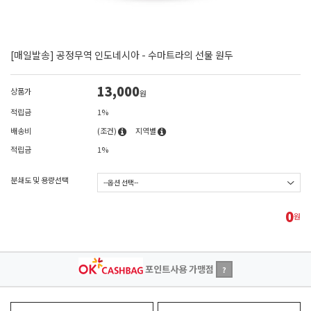
[매일발송] 공정무역 인도네시아 - 수마트라의 선물 원두
13,000
상품가
원
적립금
1%
배송비
(조건)
지역별
적립금
1%
분쇄도 및 용량선택
0
원
포인트사용 가맹점
?