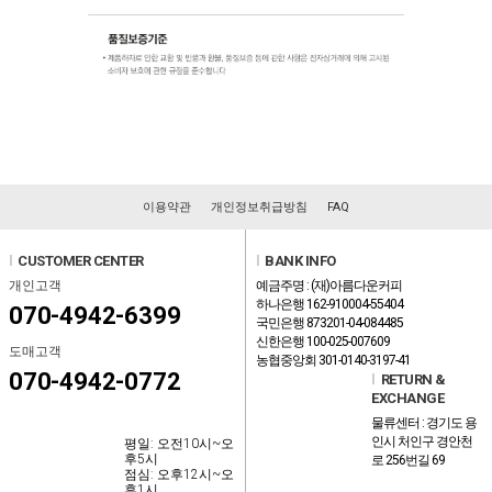
이용약관
개인정보취급방침
FAQ
l
CUSTOMER CENTER
l
BANK INFO
개인고객
예금주명 : (재)아름다운커피
하나은행 162-910004-55404
070-4942-6399
국민은행 873201-04-084485
신한은행 100-025-007609
도매고객
농협중앙회 301-0140-3197-41
070-4942-0772
l
RETURN &
EXCHANGE
물류센터 : 경기도 용
인시 처인구 경안천
평일: 오전10시~오
후5시
로 256번길 69
점심: 오후12시~오
후1시