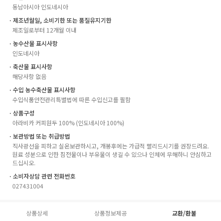
동남아시아 인도네시아
ㆍ제조년월일, 소비기한 또는 품질유지기한
제조일로부터 12개월 이내
ㆍ농수산물 표시사항
인도네시아
ㆍ축산물 표시사항
해당사항 없음
ㆍ수입 농수축산물 표시사항
수입식품안전관리특별법에 따른 수입신고를 필함
ㆍ상품구성
아라비카 커피원두 100% (인도네시아 100%)
ㆍ보관방법 또는 취급방법
직사광선을 피하고 실온보관하시고, 개봉후에는 가급적 빨리드시기를 권장드려요.
원료 성분으로 인한 침전물이나 부유물이 생길 수 있으나 인체에 무해하니 안심하고
드십시오.
ㆍ소비자상담 관련 전화번호
027431004
상품상세
상품정보제공
교환/환불