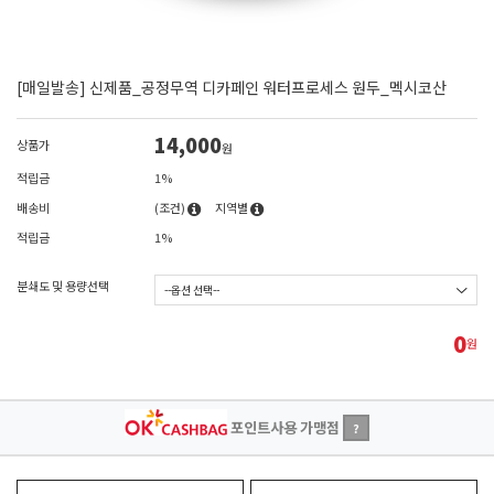
[매일발송] 신제품_공정무역 디카페인 워터프로세스 원두_멕시코산
14,000
상품가
원
적립금
1%
배송비
(조건)
지역별
적립금
1%
분쇄도 및 용량선택
0
원
포인트사용 가맹점
?