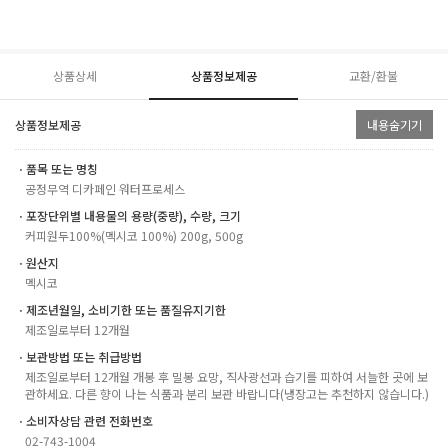
상품상세
상품정보제공
교환/환불
상품정보제공
내용숨기기
ㆍ품목 또는 명칭
공정무역 디카페인 워터프로세스
ㆍ포장단위별 내용물의 용량(중량), 수량, 크기
커피원두100%(멕시코 100%) 200g, 500g
ㆍ원산지
멕시코
ㆍ제조년월일, 소비기한 또는 품질유지기한
제조일로부터 12개월
ㆍ보관방법 또는 취급방법
제조일로부터 12개월 개봉 후 밀봉 요망, 직사광선과 습기를 피하여 서늘한 곳에 보
관하세요. 다른 향이 나는 식품과 분리 보관 바랍니다(냉장고는 추천하지 않습니다.)
ㆍ소비자상담 관련 전화번호
02-743-1004