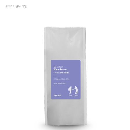
SHOP
원두-매일