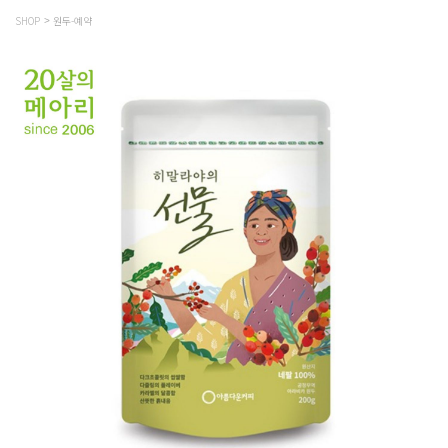
SHOP
원두-예약