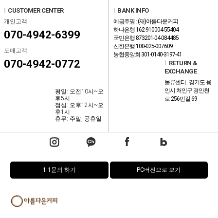
l
CUSTOMER CENTER
l
BANK INFO
개인고객
예금주명 : (재)아름다운커피
하나은행 162-910004-55404
070-4942-6399
국민은행 873201-04-084485
신한은행 100-025-007609
도매고객
농협중앙회 301-0140-3197-41
070-4942-0772
l
RETURN &
EXCHANGE
물류센터 : 경기도 용
인시 처인구 경안천
평일: 오전10시~오
후5시
로 256번길 69
점심: 오후12시~오
후1시
휴무: 주말, 공휴일
1:1문의 하기
PC버전으로 보기