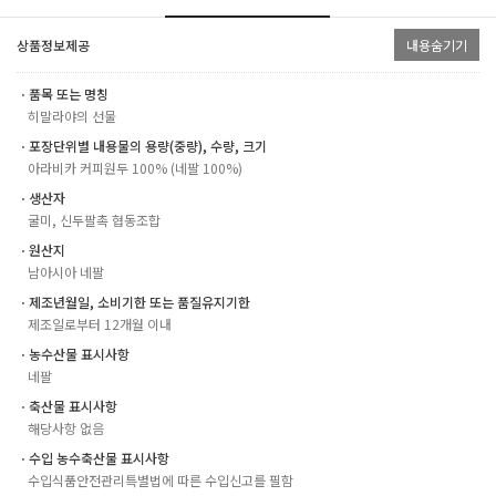
상품정보제공
내용숨기기
ㆍ품목 또는 명칭
히말라야의 선물
ㆍ포장단위별 내용물의 용량(중량), 수량, 크기
아라비카 커피원두 100% (네팔 100%)
ㆍ생산자
굴미, 신두팔촉 협동조합
ㆍ원산지
남아시아 네팔
ㆍ제조년월일, 소비기한 또는 품질유지기한
제조일로부터 12개월 이내
ㆍ농수산물 표시사항
네팔
ㆍ축산물 표시사항
해당사항 없음
ㆍ수입 농수축산물 표시사항
수입식품안전관리특별법에 따른 수입신고를 필함