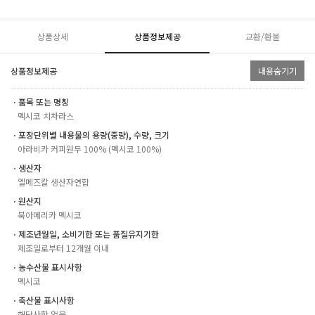
상품상세
상품정보제공
교환/환불
상품정보제공
내용숨기기
ㆍ품목 또는 명칭
멕시코 치차라스
ㆍ포장단위별 내용물의 용량(중량), 수량, 크기
아라비카 커피원두 100% (멕시코 100%)
ㆍ생산자
엘메즈칼 생산자연합
ㆍ원산지
북아메리카 멕시코
ㆍ제조년월일, 소비기한 또는 품질유지기한
제조일로부터 12개월 이내
ㆍ농수산물 표시사항
멕시코
ㆍ축산물 표시사항
해당사항 없음