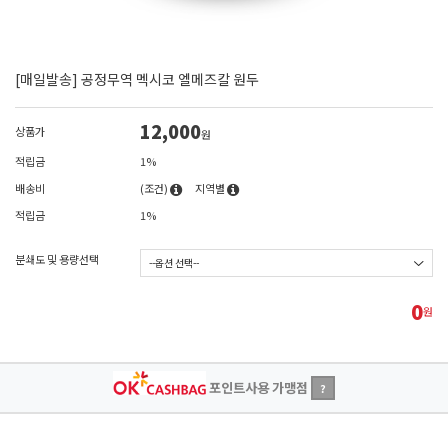
[매일발송] 공정무역 멕시코 엘메즈칼 원두
12,000
상품가
원
적립금
1%
배송비
(조건)
지역별
적립금
1%
분쇄도 및 용량선택
0
원
포인트사용 가맹점
?