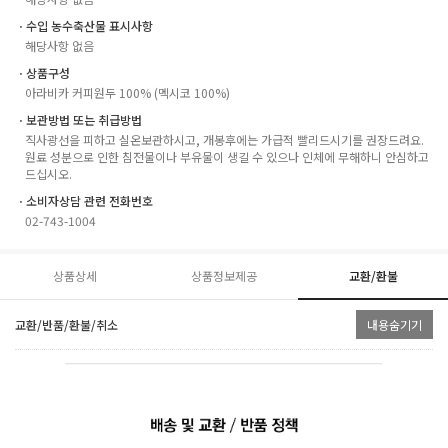
ㆍ수입 농수축산물 표시사항
해당사항 없음
ㆍ상품구성
아라비카 커피원두 100% (멕시코 100%)
ㆍ보관방법 또는 취급방법
직사광선을 피하고 실온보관하시고, 개봉후에는 가급적 빨리드시기를 권장드려요.
원료 성분으로 인한 침전물이나 부유물이 생길 수 있으나 인체에 무해하니 안심하고
드십시오.
ㆍ소비자상담 관련 전화번호
02-743-1004
상품상세
상품정보제공
교환/환불
교환/반품/환불/취소
내용숨기기