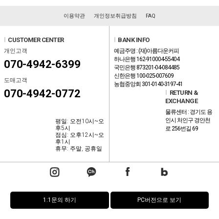
이용약관
개인정보취급방침
FAQ
l
CUSTOMER CENTER
l
BANK INFO
개인고객
예금주명 : (재)아름다운커피
하나은행 162-910004-55404
070-4942-6399
국민은행 873201-04-084485
신한은행 100-025-007609
도매고객
농협중앙회 301-0140-3197-41
070-4942-0772
l
RETURN &
EXCHANGE
물류센터 : 경기도 용
인시 처인구 경안천
평일: 오전10시~오
후5시
로 256번길 69
점심: 오후12시~오
후1시
휴무: 주말, 공휴일
1:1문의 하기
PC버전으로 보기