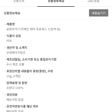
상품상세
상품정보제공
교환/환불
상품정보제공
내용숨기기
ㆍ제품명
공정무역 디카페인 워터 프로세스 드립백 8p
ㆍ식품의 유형
커피
ㆍ생산자 및 소재지
상세페이지참조
ㆍ제조년월일, 소비기한 또는 품질유지기한
수시 제조 상품
ㆍ포장단위별 내용물의 용량(중량), 수량
10g, 8개입
ㆍ원재료명 및 함량
르완다 100%
ㆍ영양성분
해당사항 없음
ㆍ유전자변형식품 해당 여부
해당사항 없음