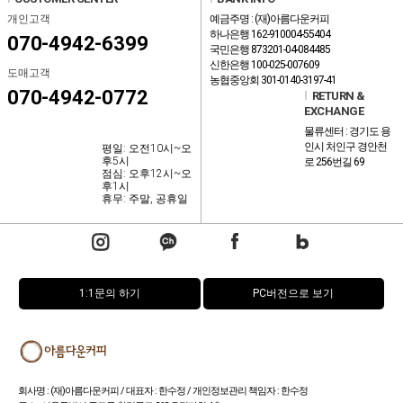
개인고객
예금주명 : (재)아름다운커피
하나은행 162-910004-55404
070-4942-6399
국민은행 873201-04-084485
신한은행 100-025-007609
도매고객
농협중앙회 301-0140-3197-41
070-4942-0772
l
RETURN &
EXCHANGE
물류센터 : 경기도 용
인시 처인구 경안천
평일: 오전10시~오
후5시
로 256번길 69
점심: 오후12시~오
후1시
휴무: 주말, 공휴일
1:1문의 하기
PC버전으로 보기
회사명 : (재)아름다운커피 / 대표자 : 한수정 / 개인정보관리 책임자 : 한수정