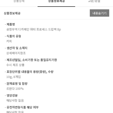
상품상세
상품정보제공
교환/환불
상품정보제공
내용숨기기
ㆍ제품명
공정무역 디카페인 워터 프로세스 드립백 8p
ㆍ식품의 유형
커피
ㆍ생산자 및 소재지
상세페이지참조
ㆍ제조년월일, 소비기한 또는 품질유지기한
수시 제조 상품
ㆍ포장단위별 내용물의 용량(중량), 수량
10g, 8개입
ㆍ원재료명 및 함량
르완다 100%
ㆍ영양성분
해당사항 없음
ㆍ유전자변형식품 해당 여부
해당사항 없음