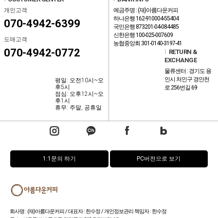
개인고객
예금주명 : (재)아름다운커피
하나은행 162-910004-55404
070-4942-6399
국민은행 873201-04-084485
신한은행 100-025-007609
도매고객
농협중앙회 301-0140-3197-41
070-4942-0772
l
RETURN &
EXCHANGE
물류센터 : 경기도 용
인시 처인구 경안천
평일: 오전10시~오
후5시
로 256번길 69
점심: 오후12시~오
후1시
휴무: 주말, 공휴일
1:1문의 하기
PC버전으로 보기
회사명 : (재)아름다운커피 / 대표자 : 한수정 / 개인정보관리 책임자 : 한수정