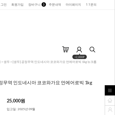
로그인
회원가입
장바구니
0
주문내역
마이페이지
1:1문의
+2,000P
피
>
생두
> [생두] 공정무역 인도네시아 코코와가요 언에어로빅 1kg 뉴크롭
공정무역 인도네시아 코코와가요 언에어로빅 1kg
25,000
원
입고일 : 2025년 09월