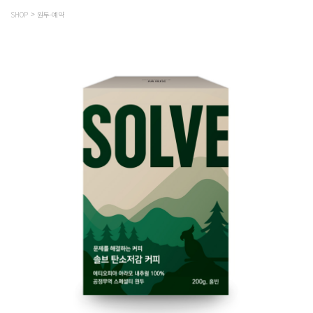
SHOP
원두-예약