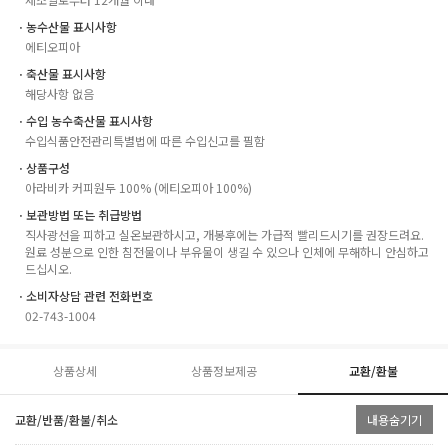
ㆍ농수산물 표시사항
에티오피아
ㆍ축산물 표시사항
해당사항 없음
ㆍ수입 농수축산물 표시사항
수입식품안전관리특별법에 따른 수입신고를 필함
ㆍ상품구성
아라비카 커피원두 100% (에티오피아 100%)
ㆍ보관방법 또는 취급방법
직사광선을 피하고 실온보관하시고, 개봉후에는 가급적 빨리드시기를 권장드려요.
원료 성분으로 인한 침전물이나 부유물이 생길 수 있으나 인체에 무해하니 안심하고
드십시오.
ㆍ소비자상담 관련 전화번호
02-743-1004
상품상세
상품정보제공
교환/환불
교환/반품/환불/취소
내용숨기기