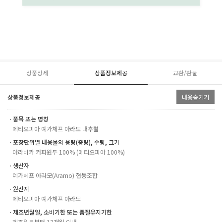
상품상세
상품정보제공
교환/환불
상품정보제공
내용숨기기
ㆍ품목 또는 명칭
에티오피아 예가체프 아라모 내추럴
ㆍ포장단위별 내용물의 용량(중량), 수량, 크기
아라비카 커피원두 100% (에티오피아 100%)
ㆍ생산자
예가체프 아라모(Aramo) 협동조합
ㆍ원산지
에티오피아 예가체프 아라모
ㆍ제조년월일, 소비기한 또는 품질유지기한
제조일로부터 12개월 이내