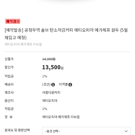
[예약발송] 공정무역 솔브 탄소저감커피 에티오피아 예가체프 원두 (5월
재입고 예정)
에티오피아 예가체프 리뉴얼
상품가
14,000원
13,500
할인가
원
적립금
1%
배송비
(조건)
지역별
제조사
아름다운커피
원산지
에티오피아
적립금
1%
정 보
에티오피아 예가체프 리뉴얼
분쇄도 및 용량선택