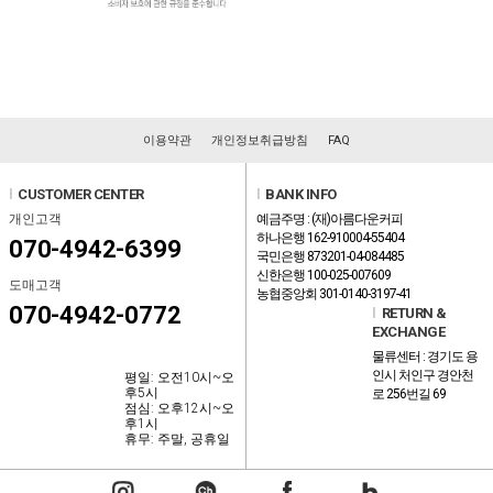
이용약관
개인정보취급방침
FAQ
l
CUSTOMER CENTER
l
BANK INFO
개인고객
예금주명 : (재)아름다운커피
하나은행 162-910004-55404
070-4942-6399
국민은행 873201-04-084485
신한은행 100-025-007609
도매고객
농협중앙회 301-0140-3197-41
070-4942-0772
l
RETURN &
EXCHANGE
물류센터 : 경기도 용
인시 처인구 경안천
평일: 오전10시~오
후5시
로 256번길 69
점심: 오후12시~오
후1시
휴무: 주말, 공휴일