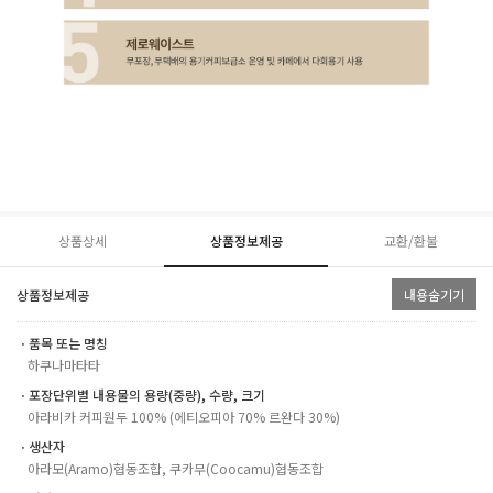
상품상세
상품정보제공
교환/환불
상품정보제공
내용숨기기
ㆍ품목 또는 명칭
하쿠나마타타
ㆍ포장단위별 내용물의 용량(중량), 수량, 크기
아라비카 커피원두 100% (에티오피아 70% 르완다 30%)
ㆍ생산자
아라모(Aramo)협동조합, 쿠카무(Coocamu)협동조합