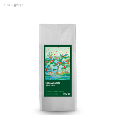
SHOP
원두-예약