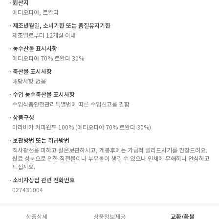
ㆍ원산지
에티오피아, 르완다
ㆍ제조년월일, 소비기한 또는 품질유지기한
제조일로부터 12개월 이내
ㆍ농수산물 표시사항
에티오피아 70% 르완다 30%
ㆍ축산물 표시사항
해당사항 없음
ㆍ수입 농수축산물 표시사항
수입식품안전관리특별법에 따른 수입신고를 필함
ㆍ상품구성
아라비카 커피원두 100% (에티오피아 70% 르완다 30%)
ㆍ보관방법 또는 취급방법
직사광선을 피하고 실온보관하시고, 개봉후에는 가급적 빨리드시기를 권장드려요.
원료 성분으로 인한 침전물이나 부유물이 생길 수 있으나 인체에 무해하니 안심하고
드십시오.
ㆍ소비자상담 관련 전화번호
027431004
상품상세
상품정보제공
교환/환불