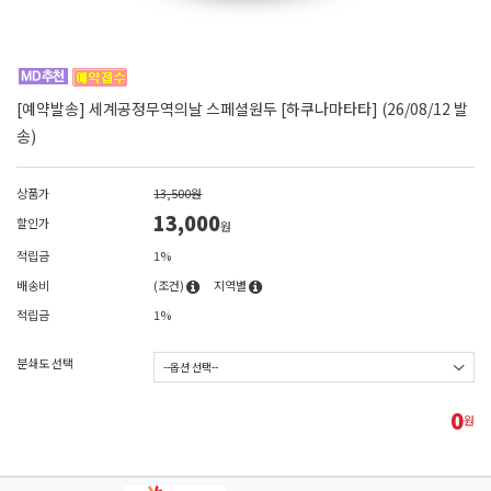
[예약발송] 세계공정무역의날 스페셜원두 [하쿠나마타타] (26/08/12 발
송)
상품가
13,500원
13,000
할인가
원
적립금
1%
배송비
(조건)
지역별
적립금
1%
분쇄도 선택
0
원