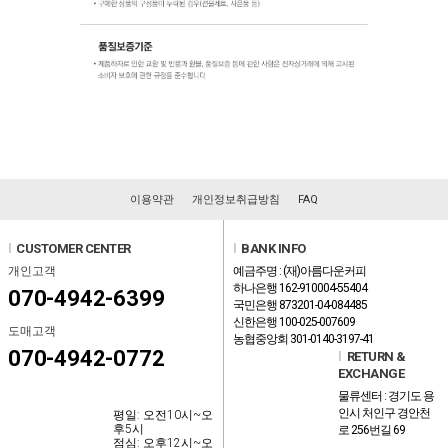
이용약관
개인정보취급방침
FAQ
l
CUSTOMER CENTER
l
BANK INFO
개인고객
예금주명 : (재)아름다운커피
하나은행 162-910004-55404
070-4942-6399
국민은행 873201-04-084485
신한은행 100-025-007609
도매고객
농협중앙회 301-0140-3197-41
070-4942-0772
l
RETURN &
EXCHANGE
물류센터 : 경기도 용
인시 처인구 경안천
평일: 오전10시~오
후5시
로 256번길 69
점심: 오후12시~오