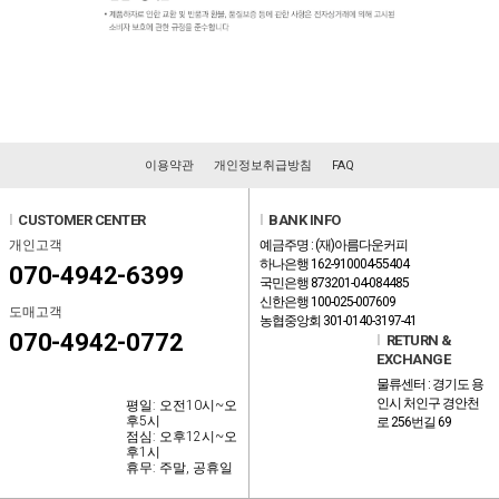
이용약관
개인정보취급방침
FAQ
l
CUSTOMER CENTER
l
BANK INFO
개인고객
예금주명 : (재)아름다운커피
하나은행 162-910004-55404
070-4942-6399
국민은행 873201-04-084485
신한은행 100-025-007609
도매고객
농협중앙회 301-0140-3197-41
070-4942-0772
l
RETURN &
EXCHANGE
물류센터 : 경기도 용
인시 처인구 경안천
평일: 오전10시~오
후5시
로 256번길 69
점심: 오후12시~오
후1시
휴무: 주말, 공휴일