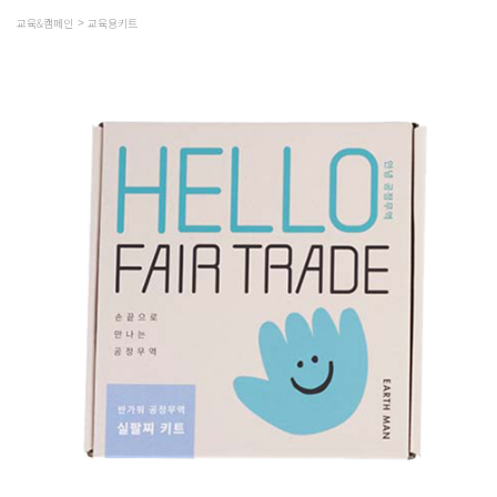
교육&캠페인
교육용키트