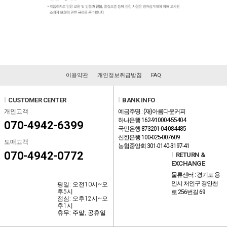
이용약관
개인정보취급방침
FAQ
l
CUSTOMER CENTER
l
BANK INFO
개인고객
예금주명 : (재)아름다운커피
하나은행 162-910004-55404
070-4942-6399
국민은행 873201-04-084485
신한은행 100-025-007609
도매고객
농협중앙회 301-0140-3197-41
070-4942-0772
l
RETURN &
EXCHANGE
물류센터 : 경기도 용
인시 처인구 경안천
평일: 오전10시~오
후5시
로 256번길 69
점심: 오후12시~오
후1시
휴무: 주말, 공휴일