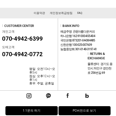
이용약관
개인정보취급방침
FAQ
l
CUSTOMER CENTER
l
BANK INFO
개인고객
예금주명 : (재)아름다운커피
하나은행 162-910004-55404
070-4942-6399
국민은행 873201-04-084485
신한은행 100-025-007609
도매고객
농협중앙회 301-0140-3197-41
070-4942-0772
l
RETURN &
EXCHANGE
물류센터 : 경기도 용
인시 처인구 경안천
평일: 오전10시~오
후5시
로 256번길 69
점심: 오후12시~오
후1시
휴무: 주말, 공휴일
1:1문의 하기
PC버전으로 보기