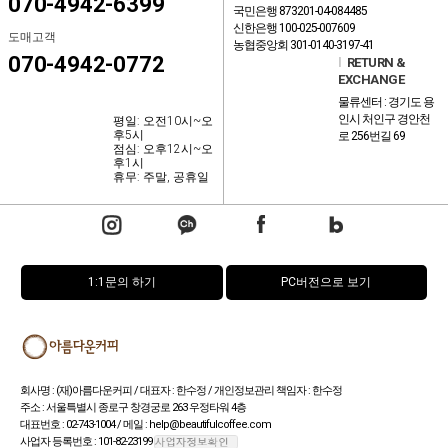
070-4942-6399
국민은행 873201-04-084485
신한은행 100-025-007609
도매고객
농협중앙회 301-0140-3197-41
070-4942-0772
l
RETURN &
EXCHANGE
물류센터 : 경기도 용
인시 처인구 경안천
평일: 오전10시~오
후5시
로 256번길 69
점심: 오후12시~오
후1시
휴무: 주말, 공휴일
1:1문의 하기
PC버전으로 보기
회사명 : (재)아름다운커피 / 대표자 : 한수정 / 개인정보관리 책임자 : 한수정
주소 : 서울특별시 종로구 창경궁로 263 우정타워 4층
대표번호 : 02-743-1004 / 메일 : help@beautifulcoffee.com
사업자 등록번호 : 101-82-23199