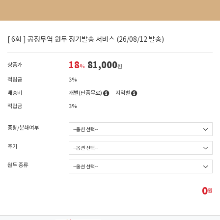
[ 6회 ] 공정무역 원두 정기발송 서비스 (26/08/12 발송)
18
81,000
상품가
%
원
적립금
3%
배송비
개별(단품무료)
지역별
적립금
3%
중량/분쇄여부
주기
원두 종류
0
원