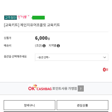
[교육키트] 체인지유어초콜릿 교육키트
6,000
상품가
원
배송비
(조건)
지역별
옵션을 선택해주세요
0
원
포인트사용 가맹점
?
장바구니
관심상품