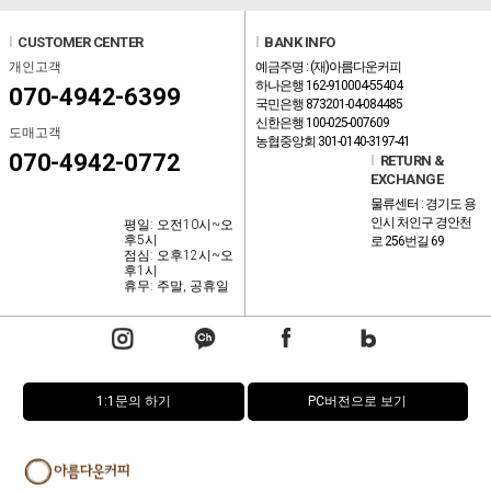
l
CUSTOMER CENTER
l
BANK INFO
개인고객
예금주명 : (재)아름다운커피
하나은행 162-910004-55404
070-4942-6399
국민은행 873201-04-084485
신한은행 100-025-007609
도매고객
농협중앙회 301-0140-3197-41
070-4942-0772
l
RETURN &
EXCHANGE
물류센터 : 경기도 용
인시 처인구 경안천
평일: 오전10시~오
후5시
로 256번길 69
점심: 오후12시~오
후1시
휴무: 주말, 공휴일
1:1문의 하기
PC버전으로 보기