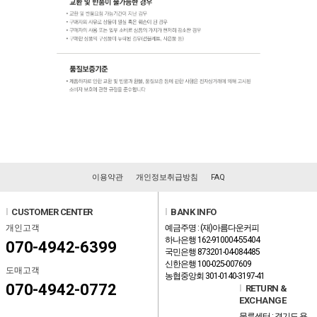
이용약관
개인정보취급방침
FAQ
l
CUSTOMER CENTER
l
BANK INFO
개인고객
예금주명 : (재)아름다운커피
하나은행 162-910004-55404
070-4942-6399
국민은행 873201-04-084485
신한은행 100-025-007609
도매고객
농협중앙회 301-0140-3197-41
070-4942-0772
l
RETURN &
EXCHANGE
물류센터 : 경기도 용