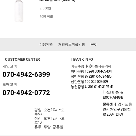
8,000원
80원 적립
이용약관
개인정보취급방침
FAQ
l
CUSTOMER CENTER
l
BANK INFO
개인고객
예금주명 : (재)아름다운커피
하나은행 162-910004-55404
070-4942-6399
국민은행 873201-04-084485
신한은행 100-025-007609
도매고객
농협중앙회 301-0140-3197-41
070-4942-0772
l
RETURN &
EXCHANGE
물류센터 : 경기도 용
인시 처인구 경안천
평일: 오전10시~오
후5시
로 256번길 69
점심: 오후12시~오
후1시
휴무: 주말, 공휴일