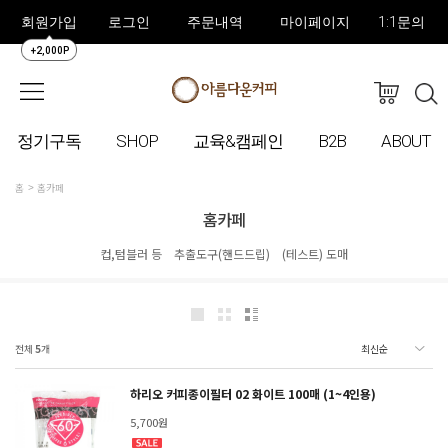
회원가입
로그인
주문내역
마이페이지
1:1문의
+2,000P
정기구독
SHOP
교육&캠페인
B2B
ABOUT
홈
홈카페
홈카페
컵,텀블러 등
추출도구(핸드드립)
(테스트) 도매
전체
5
개
하리오 커피종이필터 02 화이트 100매 (1~4인용)
5,700원