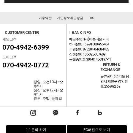
이용약관
개인정보취급방침
FAQ
l
CUSTOMER CENTER
l
BANK INFO
개인고객
예금주명 : (재)아름다운커피
하나은행 162-910004-55404
070-4942-6399
국민은행 873201-04-084485
신한은행 100-025-007609
도매고객
농협중앙회 301-0140-3197-41
070-4942-0772
l
RETURN &
EXCHANGE
물류센터 : 경기도 용
인시 처인구 경안천
평일: 오전10시~오
후5시
로 256번길 69
점심: 오후12시~오
후1시
휴무: 주말, 공휴일
1:1문의 하기
PC버전으로 보기