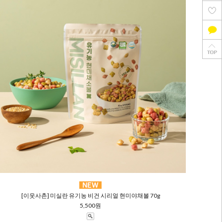
[이웃사촌] 미실란 유기농 비건 시리얼 현미야채볼 70g
5,500원