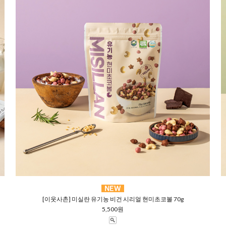
[이웃사촌] 미실란 유기농 비건 시리얼 현미초코볼 70g
5,500원