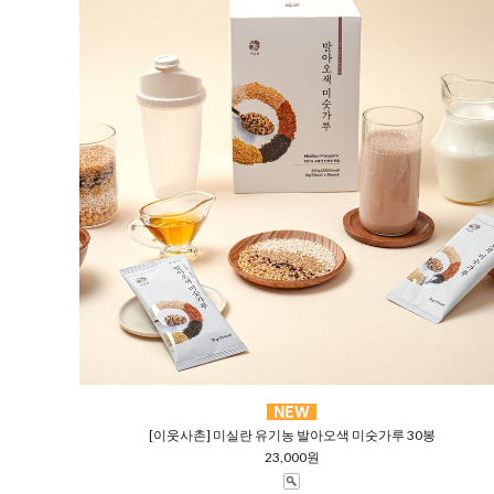
[이웃사촌] 미실란 유기농 발아오색 미숫가루 30봉
23,000원