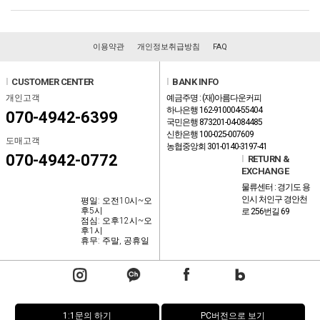
이용약관
개인정보취급방침
FAQ
l
CUSTOMER CENTER
l
BANK INFO
개인고객
예금주명 : (재)아름다운커피
하나은행 162-910004-55404
070-4942-6399
국민은행 873201-04-084485
신한은행 100-025-007609
도매고객
농협중앙회 301-0140-3197-41
070-4942-0772
l
RETURN &
EXCHANGE
물류센터 : 경기도 용
인시 처인구 경안천
평일: 오전10시~오
후5시
로 256번길 69
점심: 오후12시~오
후1시
휴무: 주말, 공휴일
1:1문의 하기
PC버전으로 보기