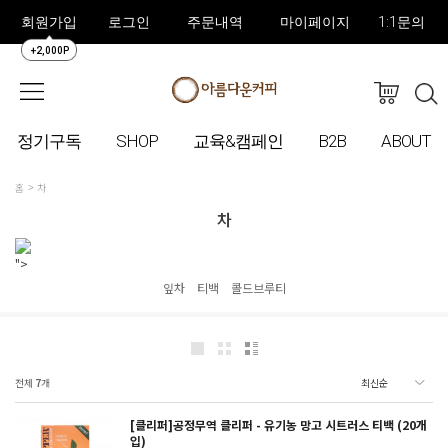
회원가입
로그인
주문내역
마이페이지
1:1문의
+2,000P
정기구독
SHOP
교육&캠페인
B2B
ABOUT
홈
차
차
">
잎차
티백
콜드브루티
전체
7
개
[클리퍼]공정무역 클리퍼 - 유기농 망고 시트러스 티백 (20개
입)