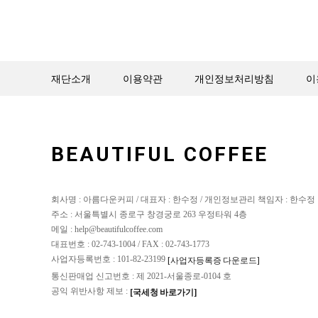
재단소개
이용약관
개인정보처리방침
이
BEAUTIFUL COFFEE
회사명 : 아름다운커피 / 대표자 : 한수정 / 개인정보관리 책임자 : 한수정
주소 : 서울특별시 종로구 창경궁로 263 우정타워 4층
메일 : help@beautifulcoffee.com
대표번호 : 02-743-1004 / FAX : 02-743-1773
사업자등록번호 : 101-82-23199
[사업자등록증 다운로드]
통신판매업 신고번호 : 제 2021-서울종로-0104 호
공익 위반사항 제보 :
[국세청 바로가기]