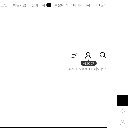
로그인
회원가입
장바구니
0
주문내역
마이페이지
1:1문의
+2,000P
HOME
>
ABOUT
>
페어뉴스