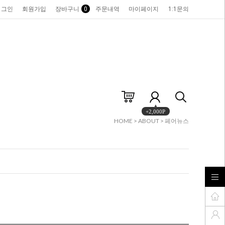
로그인
회원가입
장바구니
0
주문내역
마이페이지
1:1문의
+2,000P
HOME
>
ABOUT
>
페어뉴스