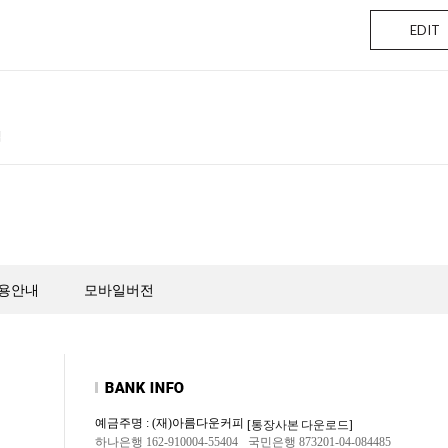
EDIT
럼
용안내
모바일버전
예금주명 : (재)아름다운커피
[통장사본 다운로드]
하나은행 162-910004-55404
국민은행 873201-04-084485