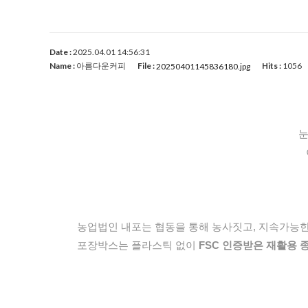
Date :
2025.04.01 14:56:31
Name :
아름다운커피
File :
Hits :
1056
20250401145836180.jpg
눈
농업법인 내포는 협동을 통해 농사짓고, 지속가능
포장박스는 플라스틱 없이
FSC 인증받은 재활용 