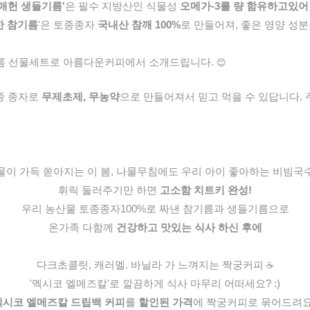
'매헌 생들기름'
은 필수 지방산인 식물성
오메가-3를 량 함유하고있어
한 참기름
'은 토종종자
국내산 참깨 100%
로 만들어져, 좋은 영양 성
기름 선물세트로 아름다운커피에서 소개드립니다.
😊
종 종자로
무제초제, 무농약
으로 만들어져서 믿고 먹을 수 있답니다. 
물이 가득 쏟아지는 이 봄, 나물무침에도 우리 아이 좋아하는 비빔국
휘릭 둘러주기만 하면
고소함 치트키 완성!
우리 농산물 토종종자100%로 짜낸 참기름과 생들기름으로
온가족 다함께
건강하고 맛있는 식사 하신 후에
다크초콜릿, 캐러멜. 바닐라 가 느껴지는 짝궁커피
☕️
'멕시코 엘메즈칼'로 깔끔하게 식사 마무리 어떠세요? :)
멕시코 엘메즈칼 드립백 커피
를
할인된 가격
에 짝궁커피로 묶어드려