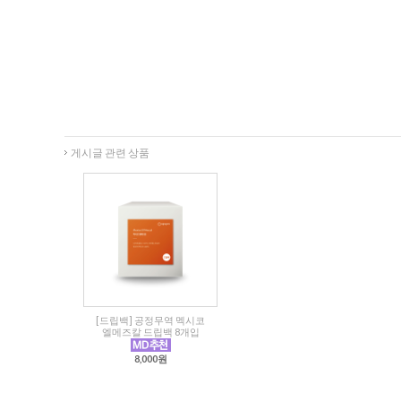
게시글 관련 상품
[드립백] 공정무역 멕시코
엘메즈칼 드립백 8개입
8,000원