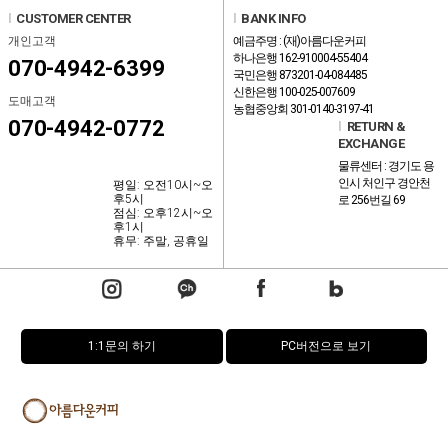
l
CUSTOMER CENTER
l
BANK INFO
개인고객
예금주명 : (재)아름다운커피
하나은행 162-910004-55404
070-4942-6399
국민은행 873201-04-084485
신한은행 100-025-007609
도매고객
농협중앙회 301-0140-3197-41
070-4942-0772
l
RETURN &
EXCHANGE
물류센터 : 경기도 용
인시 처인구 경안천
평일: 오전10시~오
후5시
로 256번길 69
점심: 오후12시~오
후1시
휴무: 주말, 공휴일
1:1문의 하기
PC버전으로 보기