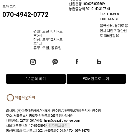
신한은행 100-025-007609
도매고객
농협중앙회 301-0140-3197-41
070-4942-0772
l
RETURN &
EXCHANGE
물류센터 : 경기도 용
인시 처인구 경안천
평일: 오전10시~오
후5시
로 256번길 69
점심: 오후12시~오
후1시
휴무: 주말, 공휴일
1:1문의 하기
PC버전으로 보기
회사명 : (재)아름다운커피 / 대표자 : 한수정 / 개인정보관리 책임자 : 한수정
주소 : 서울특별시 종로구 창경궁로 263 우정타워 4층
대표번호 : 02-743-1004 / 메일 : help@beautifulcoffee.com
사업자 등록번호 : 101-82-23199
통신판매업신고번호 : 제 2021-서울종로-0104 호 / FAX : 02-743-1773