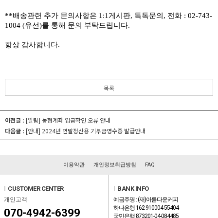
**배송관련 추가 문의사항은 1:1게시판, 톡톡문의, 전화 : 02-743-
1004 (유선)를 통해 문의 부탁드립니다. 
항상 감사합니다. 
목록
이전글 :
[알림] 농협계좌 입금확인 오류 안내
다음글 :
[안내] 2024년 연말정산용 기부금영수증 발급안내
이용약관
개인정보취급방침
FAQ
l
CUSTOMER CENTER
l
BANK INFO
개인고객
예금주명 : (재)아름다운커피
하나은행 162-910004-55404
070-4942-6399
국민은행 873201-04-084485