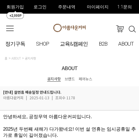
회원가입
로그인
주문내역
마이페이지
1:1문의
+2,000P
정기구독
SHOP
교육&캠페인
B2B
ABOUT
홈
ABOUT
공지사항
ABOUT
공지사항
브랜드
페어뉴스
[안내] 설연휴 배송일정 안내드립니다.
아름다운커피
|
2025-01-13
|
조회수 1178
안녕하세요, 공정무역 아름다운커피입니다.
2025년 두번째 새해가 다가왔네요! 이번 설 연휴는 임시공휴일 추
가로 휴일이 길어졌습니다. 