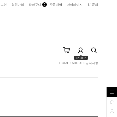
로그인
회원가입
장바구니
0
주문내역
마이페이지
1:1문의
+2,000P
HOME
>
ABOUT
>
공지사항