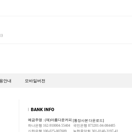
지)
용안내
모바일버전
예금주명 : (재)아름다운커피
[통장사본 다운로드]
하나은행 162-910004-55404
국민은행 873201-04-084485
신한은행 100-025-007609
농협중앙회 301-0140-3197-41