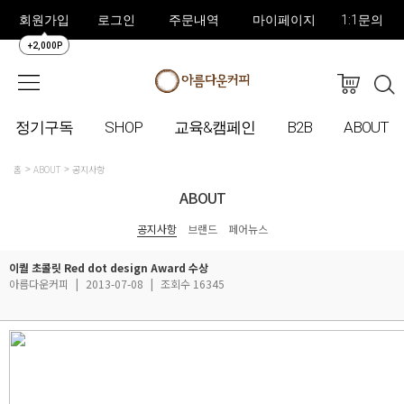
회원가입
로그인
주문내역
마이페이지
1:1문의
+2,000P
정기구독
SHOP
교육&캠페인
B2B
ABOUT
홈
ABOUT
공지사항
ABOUT
공지사항
브랜드
페어뉴스
이퀄 초콜릿 Red dot design Award 수상
아름다운커피
|
2013-07-08
|
조회수 16345