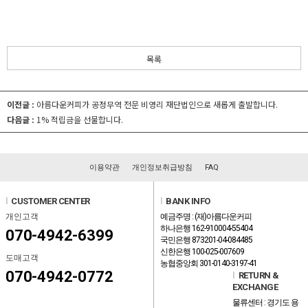
목록
이전글 :
아름다운커피가 공정무역 전문 비영리 재단법인으로 새롭게 출발합니다.
다음글 :
1% 적립금을 선물합니다.
이용약관
개인정보취급방침
FAQ
l
CUSTOMER CENTER
l
BANK INFO
개인고객
예금주명 : (재)아름다운커피
하나은행 162-910004-55404
070-4942-6399
국민은행 873201-04-084485
신한은행 100-025-007609
도매고객
농협중앙회 301-0140-3197-41
070-4942-0772
l
RETURN &
EXCHANGE
물류센터 : 경기도 용