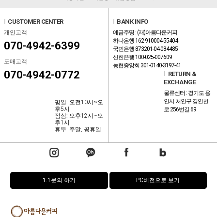
l
CUSTOMER CENTER
l
BANK INFO
개인고객
예금주명 : (재)아름다운커피
하나은행 162-910004-55404
070-4942-6399
국민은행 873201-04-084485
신한은행 100-025-007609
도매고객
농협중앙회 301-0140-3197-41
070-4942-0772
l
RETURN &
EXCHANGE
물류센터 : 경기도 용
인시 처인구 경안천
평일: 오전10시~오
후5시
로 256번길 69
점심: 오후12시~오
후1시
휴무: 주말, 공휴일
1:1문의 하기
PC버전으로 보기