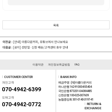
목록
이전글 :
[안내] 아름다운커피, 유튜브에서 만나보세요
다음글 :
[공지] 성탄절·신정 배송/고객센터 휴무 안내
이용약관
개인정보취급방침
FAQ
l
CUSTOMER CENTER
l
BANK INFO
개인고객
예금주명 : (재)아름다운커피
하나은행 162-910004-55404
070-4942-6399
국민은행 873201-04-084485
신한은행 100-025-007609
도매고객
농협중앙회 301-0140-3197-41
070-4942-0772
l
RETURN &
EXCHANGE