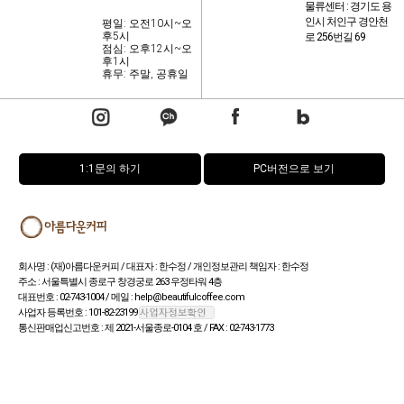
물류센터 : 경기도 용
인시 처인구 경안천
평일: 오전10시~오
후5시
로 256번길 69
점심: 오후12시~오
후1시
휴무: 주말, 공휴일
1:1문의 하기
PC버전으로 보기
회사명 : (재)아름다운커피 / 대표자 : 한수정 / 개인정보관리 책임자 : 한수정
주소 : 서울특별시 종로구 창경궁로 263 우정타워 4층
대표번호 : 02-743-1004 / 메일 : help@beautifulcoffee.com
사업자 등록번호 : 101-82-23199
통신판매업신고번호 : 제 2021-서울종로-0104 호 / FAX : 02-743-1773
공익 위반 사항 제보 :
[국세청 바로가기]
Copyright (c) by (재)아름다운커피 All rights reserved.