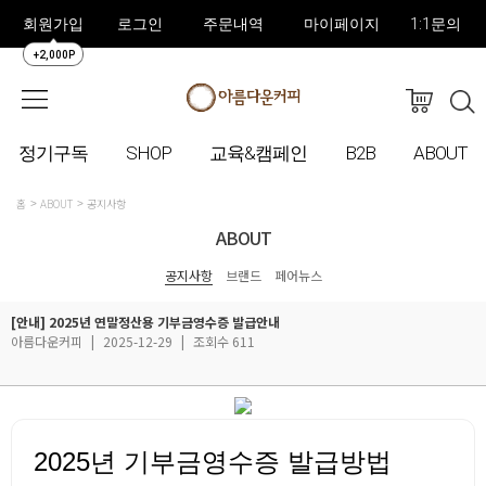
회원가입
로그인
주문내역
마이페이지
1:1문의
+2,000P
정기구독
SHOP
교육&캠페인
B2B
ABOUT
홈
ABOUT
공지사항
ABOUT
공지사항
브랜드
페어뉴스
[안내] 2025년 연말정산용 기부금영수증 발급안내
아름다운커피
|
2025-12-29
|
조회수 611
2025년 기부금영수증 발급방법