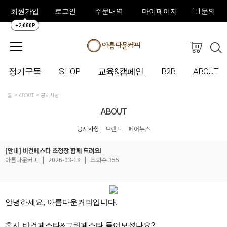
회원가입
로그인
주문내역
마이페이지
1:1문의
+2,000P
정기구독
SHOP
교육&캠페인
B2B
ABOUT
홈
ABOUT
공지사항
ABOUT
공지사항
브랜드
페어뉴스
[안내] 비건페스타 초청장 함께 드려요!
아름다운커피
|
2026-03-18
|
조회수 355
안녕하세요, 아름다운커피입니다.
혹시 비건페스타&그린페스타 들어보셨나요?