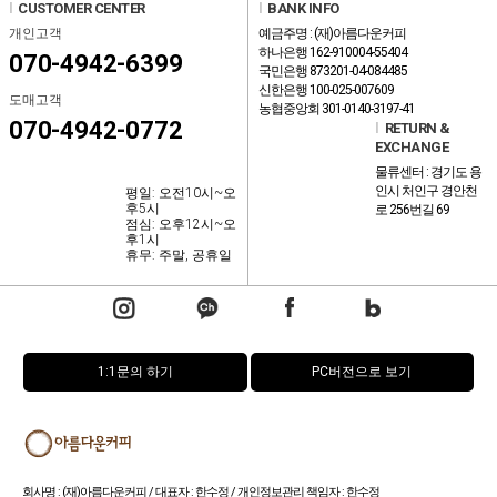
l
CUSTOMER CENTER
l
BANK INFO
개인고객
예금주명 : (재)아름다운커피
하나은행 162-910004-55404
070-4942-6399
국민은행 873201-04-084485
신한은행 100-025-007609
도매고객
농협중앙회 301-0140-3197-41
070-4942-0772
l
RETURN &
EXCHANGE
물류센터 : 경기도 용
인시 처인구 경안천
평일: 오전10시~오
후5시
로 256번길 69
점심: 오후12시~오
후1시
휴무: 주말, 공휴일
1:1문의 하기
PC버전으로 보기
회사명 : (재)아름다운커피 / 대표자 : 한수정 / 개인정보관리 책임자 : 한수정