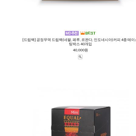
[드립백] 공정무역 드립백(네팔, 페루, 르완다, 인도네시아)커피 4종 테이
팅박스 40개입
40,000원