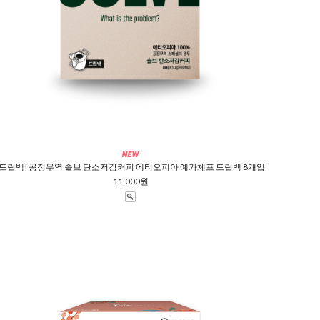
[드립백] 공정무역 솔브 탄소저감커피 에티오피아 예가체프 드립백 8개입
11,000원