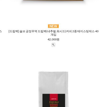
스
[드립백] 솔브 공정무역 드립백(내추럴,워시드)커피 2종 테이스팅박스 40
개입
42,000원