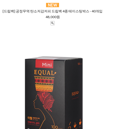
[드립백] 공정무역 탄소저감커피 드립백 4종 테이스팅박스 - 40개입
48,000원