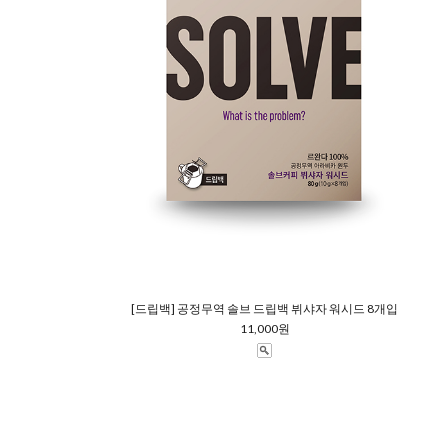
[드립백] 공정무역 솔브 드립백 뷔샤자 워시드 8개입
11,000원