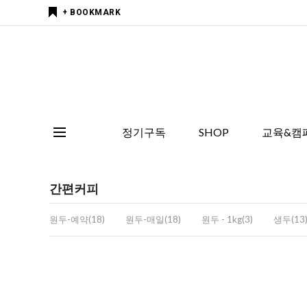
+ BOOKMARK
정기구독
SHOP
교육&캠
간편커피
원두-예약(18)
원두-매일(18)
원두 - 1kg(3)
생두(13