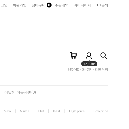
로그인
회원가입
장바구니
0
주문내역
마이페이지
1:1문의
+2,000P
HOME
>
SHOP
>
간편커피
이달의 이웃사촌(3)
New
Name
Hot
Best
High price
Low price