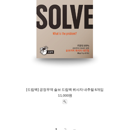
[드립백] 공정무역 솔브 드립백 뷔샤자 내추럴 8개입
11,000원
1
2