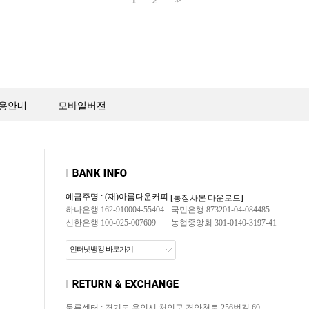
>>
용안내
모바일버전
예금주명 : (재)아름다운커피
[통장사본 다운로드]
하나은행 162-910004-55404
국민은행 873201-04-084485
신한은행 100-025-007609
농협중앙회 301-0140-3197-41
인터넷뱅킹 바로가기
물류센터 : 경기도 용인시 처인구 경안천로 256번길 69