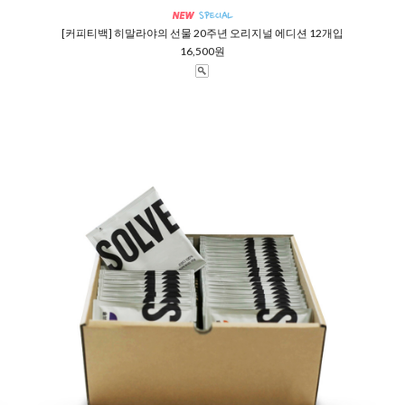
[커피티백] 히말라야의 선물 20주년 오리지널 에디션 12개입
16,500원