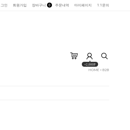
로그인
회원가입
장바구니
0
주문내역
마이페이지
1:1문의
+2,000P
HOME
>
B2B