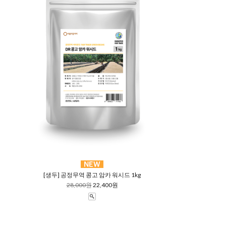
[생두] 공정무역 콩고 암카 워시드 1kg
28,000원
22,400원