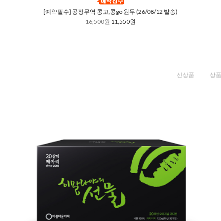
[예약필수] 공정무역 콩고,콩go 원두 (26/08/12 발송)
16,500원
11,550원
신상품
상품