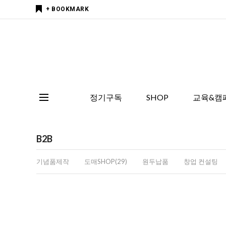
+ BOOKMARK
정기구독
SHOP
교육&캠
B2B
기념품제작
도매SHOP(29)
원두납품
창업 컨설팅