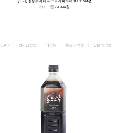
[도매] 공정무역 페루 코코아 파우더 100% 500g
25,000원
20,000원
명A-Z
인기급상승
베스트
높은 가격순
낮은 가격순