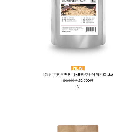
[생두] 공정무역 케냐 AB 카후히아 워시드 1kg
26,000원
20,800원