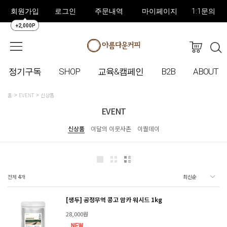
회원가입
로그인
주문내역
마이페이지
1:1문의
+2,000P
정기구독
SHOP
교육&캠페인
B2B
ABOUT
홈
EVENT
신상품
EVENT
신상품
이달의 이웃사촌
이퀄데이
전체
4
개
[생두] 공정무역 콩고 암카 워시드 1kg
28,000원