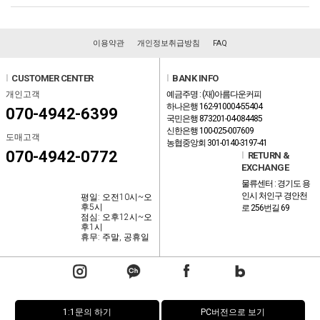
이용약관
개인정보취급방침
FAQ
l
CUSTOMER CENTER
l
BANK INFO
개인고객
예금주명 : (재)아름다운커피
하나은행 162-910004-55404
070-4942-6399
국민은행 873201-04-084485
신한은행 100-025-007609
도매고객
농협중앙회 301-0140-3197-41
070-4942-0772
l
RETURN &
EXCHANGE
물류센터 : 경기도 용
인시 처인구 경안천
평일: 오전10시~오
후5시
로 256번길 69
점심: 오후12시~오
후1시
휴무: 주말, 공휴일
1:1문의 하기
PC버전으로 보기